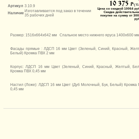
10 375
P
уб
Артикул
3.10.9
Цена со скидкой 10064 ру
Изготавливается под заказ в течении
Скидка действительна
Наличие
35 рабочих дней
покупке на сумму от 300
ру
Размер: 1516х664х642 мм Спальное место нижнего яруса 1400х600 м
Фасады прямые : ЛДСП 16 мм Цвет (Зеленый, Синий, Красный, Жел
Белый) Кромка ПВХ 2 мм
Корпус: ЛДСП 16 мм Цвет (Зеленый, Синий, Красный, Желтый, Бе
Кромка ПВХ 0,45 мм
Настил (Ложе): ЛДСП 16 мм Цвет (Дуб Молочный, Бук, Белый) Кромка
0,45 мм