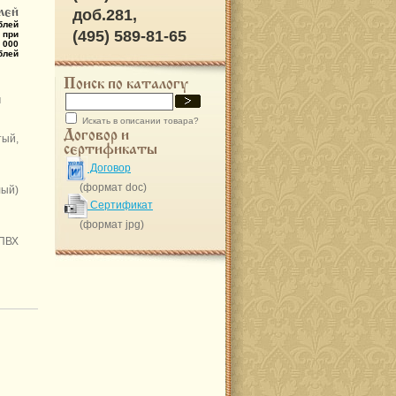
лей
доб.281,
блей
(495) 589-81-65
 при
 000
блей
Поиск по каталогу
м
Искать в описании товара?
Договор и
тый,
сертификаты
Договор
(формат doc)
лый)
Сертификат
(формат jpg)
 ПВХ