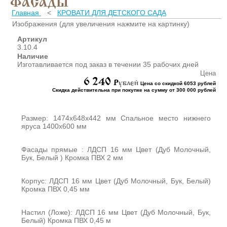
ФАСАДЫ
ШКАФЫ ДЛЯ КАБИНЕТОВ
И ОФИСОВ (95)
Главная
<
КРОВАТИ ДЛЯ ДЕТСКОГО САДА
Изображения (для увеличения нажмите на картинку)
СТОЛЫ ДЛЯ КАБИНЕТОВ И
ОФИСОВ (59)
Артикул
3.10.4
КРОВАТИ ДЛЯ ДЕТСКОГО
Наличие
САДА (65)
Изготавливается под заказ в течении 35 рабочих дней
МАТРАСЫ ДЛЯ ДЕТСКИХ
Цена
КРОВАТЕЙ (6)
6 240
P
ублей
Цена со скидкой 6053 рублей
Скидка действительна при покупке на сумму от 300 000 рублей
СТОЛЫ ДЛЯ ДЕТСКОГО
САДА (65)
СТУЛЬЯ И СКАМЕЙКИ ДЛЯ
Размер: 1474х648х442 мм Спальное место нижнего
ДЕТСКОГО САДА (34)
яруса 1400х600 мм
ШКАФЫ В РАЗДЕВАЛКУ
ДЛЯ ДЕТСКОГО САДА (39)
Фасады прямые : ЛДСП 16 мм Цвет (Дуб Молочный,
Бук, Белый ) Кромка ПВХ 2 мм
ШКАФЫ ДЛЯ ПОЛОТЕНЕЦ
И ГОРШКОВ (32)
Корпус: ЛДСП 16 мм Цвет (Дуб Молочный, Бук, Белый)
СТЕЛЛАЖИ И СТЕНКИ
Кромка ПВХ 0,45 мм
(43)
ИГРОВАЯ МЕБЕЛЬ (16)
Настил (Ложе): ЛДСП 16 мм Цвет (Дуб Молочный, Бук,
УГОЛКИ ПРИРОДЫ ИЗО
Белый) Кромка ПВХ 0,45 м