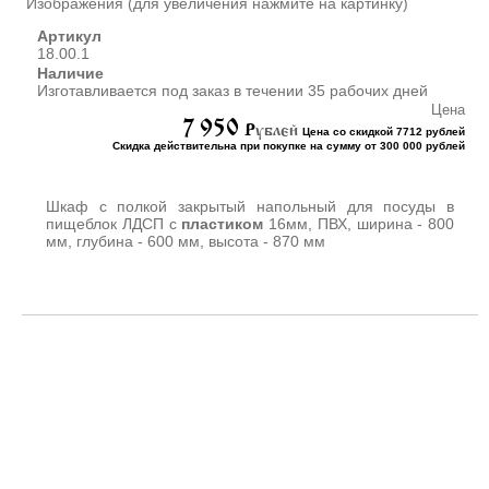
Изображения (для увеличения нажмите на картинку)
ШКАФЫ ДЛЯ КАБИНЕТОВ
И ОФИСОВ (95)
Артикул
18.00.1
СТОЛЫ ДЛЯ КАБИНЕТОВ И
Наличие
ОФИСОВ (59)
Изготавливается под заказ в течении 35 рабочих дней
КРОВАТИ ДЛЯ ДЕТСКОГО
Цена
САДА (65)
7 950
P
ублей
Цена со скидкой 7712 рублей
Скидка действительна при покупке на сумму от 300 000 рублей
МАТРАСЫ ДЛЯ ДЕТСКИХ
КРОВАТЕЙ (6)
СТОЛЫ ДЛЯ ДЕТСКОГО
Шкаф с полкой закрытый напольный для посуды в
САДА (65)
пищеблок ЛДСП с
пластиком
16мм, ПВХ, ширина - 800
мм, глубина - 600 мм, высота - 870 мм
СТУЛЬЯ И СКАМЕЙКИ ДЛЯ
ДЕТСКОГО САДА (34)
ШКАФЫ В РАЗДЕВАЛКУ
ДЛЯ ДЕТСКОГО САДА (39)
ШКАФЫ ДЛЯ ПОЛОТЕНЕЦ
И ГОРШКОВ (32)
СТЕЛЛАЖИ И СТЕНКИ
(43)
ИГРОВАЯ МЕБЕЛЬ (16)
УГОЛКИ ПРИРОДЫ ИЗО