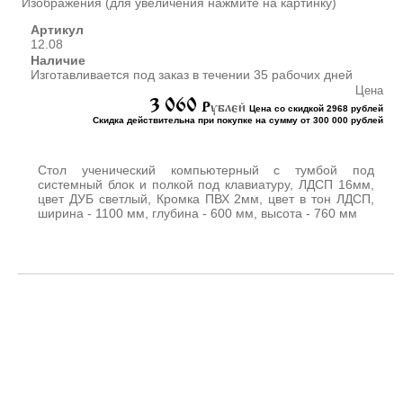
Изображения (для увеличения нажмите на картинку)
ШКАФЫ ДЛЯ КАБИНЕТОВ
И ОФИСОВ (95)
Артикул
12.08
СТОЛЫ ДЛЯ КАБИНЕТОВ И
Наличие
ОФИСОВ (59)
Изготавливается под заказ в течении 35 рабочих дней
КРОВАТИ ДЛЯ ДЕТСКОГО
Цена
САДА (65)
3 060
P
ублей
Цена со скидкой 2968 рублей
Скидка действительна при покупке на сумму от 300 000 рублей
МАТРАСЫ ДЛЯ ДЕТСКИХ
КРОВАТЕЙ (6)
СТОЛЫ ДЛЯ ДЕТСКОГО
Стол ученический компьютерный с тумбой под
САДА (65)
системный блок и полкой под клавиатуру, ЛДСП 16мм,
цвет ДУБ светлый, Кромка ПВХ 2мм, цвет в тон ЛДСП,
СТУЛЬЯ И СКАМЕЙКИ ДЛЯ
ширина - 1100 мм, глубина - 600 мм, высота - 760 мм
ДЕТСКОГО САДА (34)
ШКАФЫ В РАЗДЕВАЛКУ
ДЛЯ ДЕТСКОГО САДА (39)
ШКАФЫ ДЛЯ ПОЛОТЕНЕЦ
И ГОРШКОВ (32)
СТЕЛЛАЖИ И СТЕНКИ
(43)
ИГРОВАЯ МЕБЕЛЬ (16)
УГОЛКИ ПРИРОДЫ ИЗО