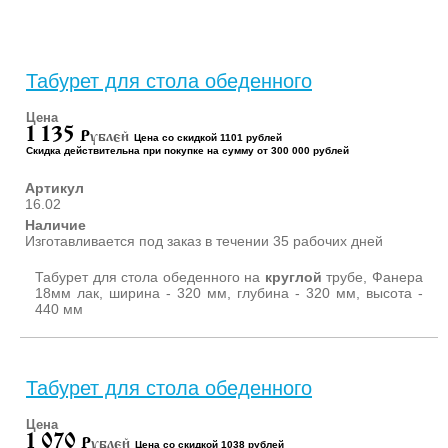
ШКАФЫ ДЛЯ КАБИНЕТОВ
И ОФИСОВ (95)
СТОЛЫ ДЛЯ КАБИНЕТОВ И
ОФИСОВ (59)
Табурет для стола обеденного
КРОВАТИ ДЛЯ ДЕТСКОГО
САДА (65)
Цена
1 135
P
ублей
МАТРАСЫ ДЛЯ ДЕТСКИХ
Цена со скидкой 1101 рублей
Скидка действительна при покупке на сумму от 300 000 рублей
КРОВАТЕЙ (6)
СТОЛЫ ДЛЯ ДЕТСКОГО
Артикул
САДА (65)
16.02
Наличие
СТУЛЬЯ И СКАМЕЙКИ ДЛЯ
Изготавливается под заказ в течении 35 рабочих дней
ДЕТСКОГО САДА (34)
ШКАФЫ В РАЗДЕВАЛКУ
Табурет для стола обеденного на
круглой
трубе, Фанера
ДЛЯ ДЕТСКОГО САДА (39)
18мм лак, ширина - 320 мм, глубина - 320 мм, высота -
440 мм
ШКАФЫ ДЛЯ ПОЛОТЕНЕЦ
И ГОРШКОВ (32)
СТЕЛЛАЖИ И СТЕНКИ
(43)
Табурет для стола обеденного
ИГРОВАЯ МЕБЕЛЬ (16)
Цена
УГОЛКИ ПРИРОДЫ ИЗО
1 070
P
ублей
Цена со скидкой 1038 рублей