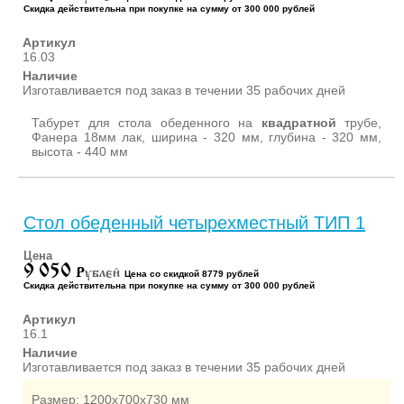
СПОРТ (10)
Скидка действительна при покупке на сумму от 300 000 рублей
КУХОННАЯ МЕБЕЛЬ (10)
Артикул
МЯГКАЯ МЕБЕЛЬ (3)
16.03
Наличие
ПАРТЫ ШКОЛЬНЫЕ (36)
Изготавливается под заказ в течении 35 рабочих дней
СТУЛЬЯ ШКОЛЬНЫЕ (6)
Табурет для стола обеденного на
квадратной
трубе,
МЕБЕЛЬ ДЛЯ РАЗДЕВАЛОК
Фанера 18мм лак, ширина - 320 мм, глубина - 320 мм,
(1)
высота - 440 мм
МЕБЕЛЬ ДЛЯ СТОЛОВЫХ
(5)
МЕБЕЛЬ ДЛЯ СПЕЦ
Стол обеденный четырехместный ТИП 1
КАБИНЕТОВ (16)
МЕБЕЛЬ ДЛЯ
Цена
БИБЛИОТЕКИ (8)
9 050
P
ублей
Цена со скидкой 8779 рублей
Скидка действительна при покупке на сумму от 300 000 рублей
Артикул
16.1
Наличие
Изготавливается под заказ в течении 35 рабочих дней
Размер: 1200х700х730 мм