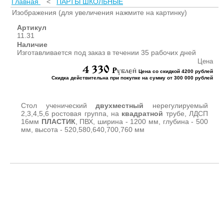
Главная
<
ПАРТЫ ШКОЛЬНЫЕ
ШКАФЫ ДЛЯ КАБИНЕТОВ
И ОФИСОВ (95)
Изображения (для увеличения нажмите на картинку)
СТОЛЫ ДЛЯ КАБИНЕТОВ И
Артикул
ОФИСОВ (59)
11.31
Наличие
КРОВАТИ ДЛЯ ДЕТСКОГО
Изготавливается под заказ в течении 35 рабочих дней
САДА (65)
Цена
4 330
МАТРАСЫ ДЛЯ ДЕТСКИХ
P
ублей
Цена со скидкой 4200 рублей
КРОВАТЕЙ (6)
Скидка действительна при покупке на сумму от 300 000 рублей
СТОЛЫ ДЛЯ ДЕТСКОГО
САДА (65)
Стол ученический
двухместный
нерегулируемый
СТУЛЬЯ И СКАМЕЙКИ ДЛЯ
2,3,4,5,6 ростовая группа, на
квадратной
трубе, ЛДСП
16мм
ПЛАСТИК
, ПВХ, ширина - 1200 мм, глубина - 500
ДЕТСКОГО САДА (34)
мм, высота - 520,580,640,700,760 мм
ШКАФЫ В РАЗДЕВАЛКУ
ДЛЯ ДЕТСКОГО САДА (39)
ШКАФЫ ДЛЯ ПОЛОТЕНЕЦ
И ГОРШКОВ (32)
СТЕЛЛАЖИ И СТЕНКИ
(43)
ИГРОВАЯ МЕБЕЛЬ (16)
УГОЛКИ ПРИРОДЫ ИЗО