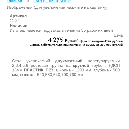
Главная
<
ПАРТЫ ШКОЛЬНЫЕ
ШКАФЫ ДЛЯ КАБИНЕТОВ
И ОФИСОВ (95)
Изображения (для увеличения нажмите на картинку)
СТОЛЫ ДЛЯ КАБИНЕТОВ И
Артикул
ОФИСОВ (59)
11.34
Наличие
КРОВАТИ ДЛЯ ДЕТСКОГО
Изготавливается под заказ в течении 35 рабочих дней
САДА (65)
Цена
4 275
МАТРАСЫ ДЛЯ ДЕТСКИХ
P
ублей
Цена со скидкой 4147 рублей
КРОВАТЕЙ (6)
Скидка действительна при покупке на сумму от 300 000 рублей
СТОЛЫ ДЛЯ ДЕТСКОГО
САДА (65)
Стол ученический
двухместный
нерегулируемый
СТУЛЬЯ И СКАМЕЙКИ ДЛЯ
2,3,4,5,6 ростовая группа на
круглой
трубе , ЛДСП
16мм
ПЛАСТИК
, ПВХ, ширина - 1200 мм, глубина - 500
ДЕТСКОГО САДА (34)
мм, высота - 520,580,640,700,760 мм
ШКАФЫ В РАЗДЕВАЛКУ
ДЛЯ ДЕТСКОГО САДА (39)
ШКАФЫ ДЛЯ ПОЛОТЕНЕЦ
И ГОРШКОВ (32)
СТЕЛЛАЖИ И СТЕНКИ
(43)
ИГРОВАЯ МЕБЕЛЬ (16)
УГОЛКИ ПРИРОДЫ ИЗО