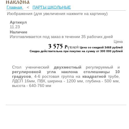
наклона
ШКАФЫ ДЛЯ КАБИНЕТОВ
И ОФИСОВ (95)
Главная
<
ПАРТЫ ШКОЛЬНЫЕ
Изображения (для увеличения нажмите на картинку)
СТОЛЫ ДЛЯ КАБИНЕТОВ И
ОФИСОВ (59)
Артикул
11.23
КРОВАТИ ДЛЯ ДЕТСКОГО
Наличие
САДА (65)
Изготавливается под заказ в течении 35 рабочих дней
МАТРАСЫ ДЛЯ ДЕТСКИХ
Цена
КРОВАТЕЙ (6)
3 575
P
ублей
Цена со скидкой 3468 рублей
Скидка действительна при покупке на сумму от 300 000 рублей
СТОЛЫ ДЛЯ ДЕТСКОГО
САДА (65)
СТУЛЬЯ И СКАМЕЙКИ ДЛЯ
Стол ученический
двухместный
регулируемый и
ДЕТСКОГО САДА (34)
регулировкой угла наклона столешницы 10
градусов
, 4-6 ростовая группа на
квадратной
трубе,
ШКАФЫ В РАЗДЕВАЛКУ
ЛДСП 16мм, ПВХ, ширина - 1200 мм, глубина - 500 мм,
ДЛЯ ДЕТСКОГО САДА (39)
высота - 640-760 мм
ШКАФЫ ДЛЯ ПОЛОТЕНЕЦ
И ГОРШКОВ (32)
СТЕЛЛАЖИ И СТЕНКИ
(43)
ИГРОВАЯ МЕБЕЛЬ (16)
УГОЛКИ ПРИРОДЫ ИЗО