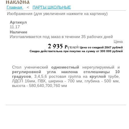
наклона
ШКАФЫ ДЛЯ КАБИНЕТОВ
И ОФИСОВ (95)
Главная
<
ПАРТЫ ШКОЛЬНЫЕ
Изображения (для увеличения нажмите на картинку)
СТОЛЫ ДЛЯ КАБИНЕТОВ И
ОФИСОВ (59)
Артикул
11.17
КРОВАТИ ДЛЯ ДЕТСКОГО
Наличие
САДА (65)
Изготавливается под заказ в течении 35 рабочих дней
МАТРАСЫ ДЛЯ ДЕТСКИХ
Цена
КРОВАТЕЙ (6)
2 935
P
ублей
Цена со скидкой 2847 рублей
Скидка действительна при покупке на сумму от 300 000 рублей
СТОЛЫ ДЛЯ ДЕТСКОГО
САДА (65)
СТУЛЬЯ И СКАМЕЙКИ ДЛЯ
Стол ученический
одноместный
нерегулируемый и
ДЕТСКОГО САДА (34)
регулировкой угла наклона столешницы 10
градусов
, 3,4,5,6 ростовая группа на
круглой
трубе,
ШКАФЫ В РАЗДЕВАЛКУ
ЛДСП 16мм, ПВХ, ширина - 700 мм, глубина - 500 мм,
ДЛЯ ДЕТСКОГО САДА (39)
высота - 580,640,700,760 мм
ШКАФЫ ДЛЯ ПОЛОТЕНЕЦ
И ГОРШКОВ (32)
СТЕЛЛАЖИ И СТЕНКИ
(43)
ИГРОВАЯ МЕБЕЛЬ (16)
УГОЛКИ ПРИРОДЫ ИЗО