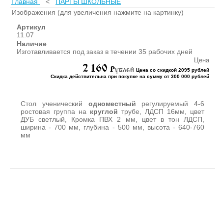
Главная
<
ПАРТЫ ШКОЛЬНЫЕ
ШКАФЫ ДЛЯ КАБИНЕТОВ
И ОФИСОВ (95)
Изображения (для увеличения нажмите на картинку)
СТОЛЫ ДЛЯ КАБИНЕТОВ И
Артикул
ОФИСОВ (59)
11.07
Наличие
КРОВАТИ ДЛЯ ДЕТСКОГО
Изготавливается под заказ в течении 35 рабочих дней
САДА (65)
Цена
2 160
МАТРАСЫ ДЛЯ ДЕТСКИХ
P
ублей
Цена со скидкой 2095 рублей
КРОВАТЕЙ (6)
Скидка действительна при покупке на сумму от 300 000 рублей
СТОЛЫ ДЛЯ ДЕТСКОГО
САДА (65)
Стол ученический
одноместный
регулируемый 4-6
СТУЛЬЯ И СКАМЕЙКИ ДЛЯ
ростовая группа на
круглой
трубе, ЛДСП 16мм, цвет
ДУБ светлый, Кромка ПВХ 2 мм, цвет в тон ЛДСП,
ДЕТСКОГО САДА (34)
ширина - 700 мм, глубина - 500 мм, высота - 640-760
ШКАФЫ В РАЗДЕВАЛКУ
мм
ДЛЯ ДЕТСКОГО САДА (39)
ШКАФЫ ДЛЯ ПОЛОТЕНЕЦ
И ГОРШКОВ (32)
СТЕЛЛАЖИ И СТЕНКИ
(43)
ИГРОВАЯ МЕБЕЛЬ (16)
УГОЛКИ ПРИРОДЫ ИЗО