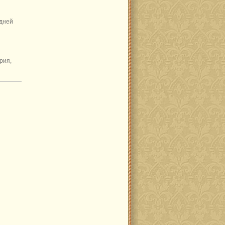
 дней
рия,