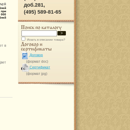
лей
доб.281,
блей
(495) 589-81-65
 при
 000
блей
Поиск по каталогу
Искать в описании товара?
Договор и
ет в
сертификаты
Договор
(формат doc)
Цвет
Сертификат
(формат jpg)