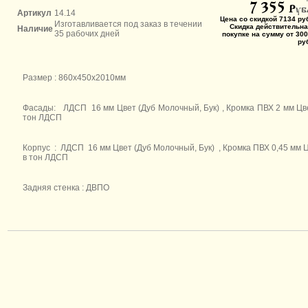
7 355
P
уб
Артикул
14.14
Цена со скидкой 7134 ру
Изготавливается под заказ в течении
Скидка действительна
Наличие
35 рабочих дней
покупке на сумму от 300
ру
Размер : 860х450х2010мм
Фасады: ЛДСП 16 мм Цвет (Дуб Молочный, Бук) , Кромка ПВХ 2 мм Цв
тон ЛДСП
Корпус : ЛДСП 16 мм Цвет (Дуб Молочный, Бук) , Кромка ПВХ 0,45 мм 
в тон ЛДСП
Задняя стенка : ДВПО