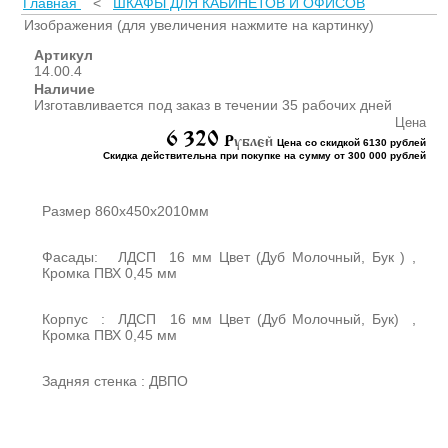
Главная
<
ШКАФЫ ДЛЯ КАБИНЕТОВ И ОФИСОВ
ШКАФЫ ДЛЯ КАБИНЕТОВ
И ОФИСОВ (95)
Изображения (для увеличения нажмите на картинку)
СТОЛЫ ДЛЯ КАБИНЕТОВ И
Артикул
ОФИСОВ (59)
14.00.4
Наличие
КРОВАТИ ДЛЯ ДЕТСКОГО
Изготавливается под заказ в течении 35 рабочих дней
САДА (65)
Цена
6 320
МАТРАСЫ ДЛЯ ДЕТСКИХ
P
ублей
Цена со скидкой 6130 рублей
КРОВАТЕЙ (6)
Скидка действительна при покупке на сумму от 300 000 рублей
СТОЛЫ ДЛЯ ДЕТСКОГО
САДА (65)
Размер 860х450х2010мм
СТУЛЬЯ И СКАМЕЙКИ ДЛЯ
ДЕТСКОГО САДА (34)
Фасады: ЛДСП 16 мм Цвет (Дуб Молочный, Бук ) ,
ШКАФЫ В РАЗДЕВАЛКУ
Кромка ПВХ 0,45 мм
ДЛЯ ДЕТСКОГО САДА (39)
ШКАФЫ ДЛЯ ПОЛОТЕНЕЦ
Корпус : ЛДСП 16 мм Цвет (Дуб Молочный, Бук) ,
И ГОРШКОВ (32)
Кромка ПВХ 0,45 мм
СТЕЛЛАЖИ И СТЕНКИ
(43)
Задняя стенка : ДВПО
ИГРОВАЯ МЕБЕЛЬ (16)
УГОЛКИ ПРИРОДЫ ИЗО