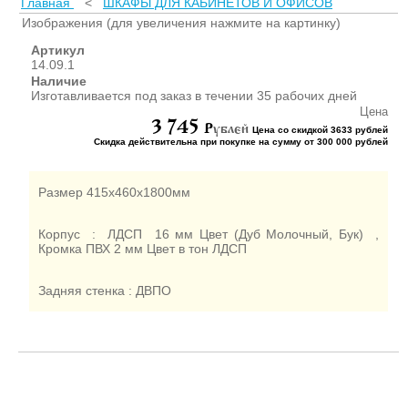
Главная
<
ШКАФЫ ДЛЯ КАБИНЕТОВ И ОФИСОВ
ШКАФЫ ДЛЯ КАБИНЕТОВ
И ОФИСОВ (95)
Изображения (для увеличения нажмите на картинку)
СТОЛЫ ДЛЯ КАБИНЕТОВ И
Артикул
ОФИСОВ (59)
14.09.1
Наличие
КРОВАТИ ДЛЯ ДЕТСКОГО
Изготавливается под заказ в течении 35 рабочих дней
САДА (65)
Цена
3 745
МАТРАСЫ ДЛЯ ДЕТСКИХ
P
ублей
Цена со скидкой 3633 рублей
КРОВАТЕЙ (6)
Скидка действительна при покупке на сумму от 300 000 рублей
СТОЛЫ ДЛЯ ДЕТСКОГО
САДА (65)
Размер 415х460х1800мм
СТУЛЬЯ И СКАМЕЙКИ ДЛЯ
ДЕТСКОГО САДА (34)
Корпус : ЛДСП 16 мм Цвет (Дуб Молочный, Бук) ,
ШКАФЫ В РАЗДЕВАЛКУ
Кромка ПВХ 2 мм Цвет в тон ЛДСП
ДЛЯ ДЕТСКОГО САДА (39)
ШКАФЫ ДЛЯ ПОЛОТЕНЕЦ
Задняя стенка : ДВПО
И ГОРШКОВ (32)
СТЕЛЛАЖИ И СТЕНКИ
(43)
ИГРОВАЯ МЕБЕЛЬ (16)
УГОЛКИ ПРИРОДЫ ИЗО