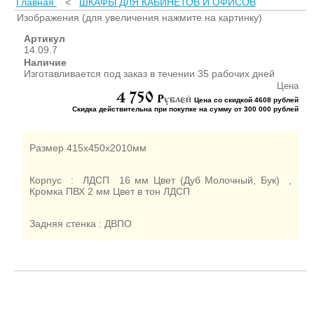
Главная
<
ШКАФЫ ДЛЯ КАБИНЕТОВ И ОФИСОВ
ШКАФЫ ДЛЯ КАБИНЕТОВ
И ОФИСОВ (95)
Изображения (для увеличения нажмите на картинку)
СТОЛЫ ДЛЯ КАБИНЕТОВ И
Артикул
ОФИСОВ (59)
14.09.7
Наличие
КРОВАТИ ДЛЯ ДЕТСКОГО
Изготавливается под заказ в течении 35 рабочих дней
САДА (65)
Цена
4 750
МАТРАСЫ ДЛЯ ДЕТСКИХ
P
ублей
Цена со скидкой 4608 рублей
КРОВАТЕЙ (6)
Скидка действительна при покупке на сумму от 300 000 рублей
СТОЛЫ ДЛЯ ДЕТСКОГО
САДА (65)
Размер 415х450х2010мм
СТУЛЬЯ И СКАМЕЙКИ ДЛЯ
ДЕТСКОГО САДА (34)
Корпус : ЛДСП 16 мм Цвет (Дуб Молочный, Бук) ,
ШКАФЫ В РАЗДЕВАЛКУ
Кромка ПВХ 2 мм Цвет в тон ЛДСП
ДЛЯ ДЕТСКОГО САДА (39)
ШКАФЫ ДЛЯ ПОЛОТЕНЕЦ
Задняя стенка : ДВПО
И ГОРШКОВ (32)
СТЕЛЛАЖИ И СТЕНКИ
(43)
ИГРОВАЯ МЕБЕЛЬ (16)
УГОЛКИ ПРИРОДЫ ИЗО