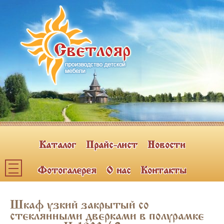
Каталог
Прайс-лист
Новости
Фотогалерея
О нас
Контакты
Каталог мебели
Шкаф узкий закрытый со
ПОЛКИ НАВЕСНЫЕ (2)
стеклянными дверками в полурамке