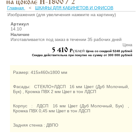
на цоколе Н-1800 / 2
ШКАФЫ ДЛЯ КАБИНЕТОВ
И ОФИСОВ (95)
Главная
<
ШКАФЫ ДЛЯ КАБИНЕТОВ И ОФИСОВ
Изображения (для увеличения нажмите на картинку)
СТОЛЫ ДЛЯ КАБИНЕТОВ И
ОФИСОВ (59)
Артикул
14.10
КРОВАТИ ДЛЯ ДЕТСКОГО
Наличие
САДА (65)
Изготавливается под заказ в течении 35 рабочих дней
МАТРАСЫ ДЛЯ ДЕТСКИХ
Цена
КРОВАТЕЙ (6)
5 410
P
ублей
Цена со скидкой 5248 рублей
Скидка действительна при покупке на сумму от 300 000 рублей
СТОЛЫ ДЛЯ ДЕТСКОГО
САДА (65)
СТУЛЬЯ И СКАМЕЙКИ ДЛЯ
Размер: 415х460х1800 мм
ДЕТСКОГО САДА (34)
ШКАФЫ В РАЗДЕВАЛКУ
Фасады: СТЕКЛО+ЛДСП 16 мм Цвет (Дуб Молочный,
ДЛЯ ДЕТСКОГО САДА (39)
Бук) , Кромка ПВХ 2 мм Цвет в тон ЛДСП
ШКАФЫ ДЛЯ ПОЛОТЕНЕЦ
И ГОРШКОВ (32)
Корпус : ЛДСП 16 мм Цвет (Дуб Молочный, Бук) ,
Кромка ПВХ 0,45 мм Цвет в тон ЛДСП
СТЕЛЛАЖИ И СТЕНКИ
(43)
Задняя стенка : ДВПО
ИГРОВАЯ МЕБЕЛЬ (16)
УГОЛКИ ПРИРОДЫ ИЗО