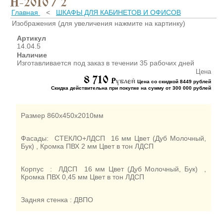
Н-2010 / 2
ШКАФЫ ДЛЯ КАБИНЕТОВ
И ОФИСОВ (95)
Главная
<
ШКАФЫ ДЛЯ КАБИНЕТОВ И ОФИСОВ
Изображения (для увеличения нажмите на картинку)
СТОЛЫ ДЛЯ КАБИНЕТОВ И
ОФИСОВ (59)
Артикул
14.04.5
КРОВАТИ ДЛЯ ДЕТСКОГО
Наличие
САДА (65)
Изготавливается под заказ в течении 35 рабочих дней
МАТРАСЫ ДЛЯ ДЕТСКИХ
Цена
КРОВАТЕЙ (6)
8 710
P
ублей
Цена со скидкой 8449 рублей
Скидка действительна при покупке на сумму от 300 000 рублей
СТОЛЫ ДЛЯ ДЕТСКОГО
САДА (65)
СТУЛЬЯ И СКАМЕЙКИ ДЛЯ
Размер 860х450х2010мм
ДЕТСКОГО САДА (34)
ШКАФЫ В РАЗДЕВАЛКУ
Фасады: СТЕКЛО+ЛДСП 16 мм Цвет (Дуб Молочный,
ДЛЯ ДЕТСКОГО САДА (39)
Бук) , Кромка ПВХ 2 мм Цвет в тон ЛДСП
ШКАФЫ ДЛЯ ПОЛОТЕНЕЦ
И ГОРШКОВ (32)
Корпус : ЛДСП 16 мм Цвет (Дуб Молочный, Бук) ,
Кромка ПВХ 0,45 мм Цвет в тон ЛДСП
СТЕЛЛАЖИ И СТЕНКИ
(43)
Задняя стенка : ДВПО
ИГРОВАЯ МЕБЕЛЬ (16)
УГОЛКИ ПРИРОДЫ ИЗО