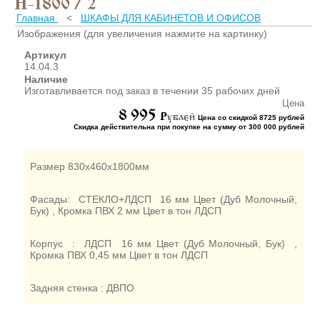
Н-1800 / 2
ШКАФЫ ДЛЯ КАБИНЕТОВ
И ОФИСОВ (95)
Главная
<
ШКАФЫ ДЛЯ КАБИНЕТОВ И ОФИСОВ
Изображения (для увеличения нажмите на картинку)
СТОЛЫ ДЛЯ КАБИНЕТОВ И
ОФИСОВ (59)
Артикул
14.04.3
КРОВАТИ ДЛЯ ДЕТСКОГО
Наличие
САДА (65)
Изготавливается под заказ в течении 35 рабочих дней
МАТРАСЫ ДЛЯ ДЕТСКИХ
Цена
КРОВАТЕЙ (6)
8 995
P
ублей
Цена со скидкой 8725 рублей
Скидка действительна при покупке на сумму от 300 000 рублей
СТОЛЫ ДЛЯ ДЕТСКОГО
САДА (65)
СТУЛЬЯ И СКАМЕЙКИ ДЛЯ
Размер 830х460х1800мм
ДЕТСКОГО САДА (34)
ШКАФЫ В РАЗДЕВАЛКУ
Фасады: СТЕКЛО+ЛДСП 16 мм Цвет (Дуб Молочный,
ДЛЯ ДЕТСКОГО САДА (39)
Бук) , Кромка ПВХ 2 мм Цвет в тон ЛДСП
ШКАФЫ ДЛЯ ПОЛОТЕНЕЦ
И ГОРШКОВ (32)
Корпус : ЛДСП 16 мм Цвет (Дуб Молочный, Бук) ,
Кромка ПВХ 0,45 мм Цвет в тон ЛДСП
СТЕЛЛАЖИ И СТЕНКИ
(43)
Задняя стенка : ДВПО
ИГРОВАЯ МЕБЕЛЬ (16)
УГОЛКИ ПРИРОДЫ ИЗО