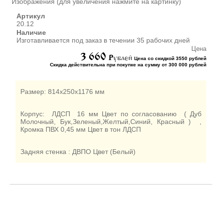
Изображения (для увеличения нажмите на картинку)
ШКАФЫ ДЛЯ КАБИНЕТОВ
И ОФИСОВ (95)
Артикул
20.12
СТОЛЫ ДЛЯ КАБИНЕТОВ И
Наличие
ОФИСОВ (59)
Изготавливается под заказ в течении 35 рабочих дней
КРОВАТИ ДЛЯ ДЕТСКОГО
Цена
САДА (65)
3 660
P
ублей
Цена со скидкой 3550 рублей
Скидка действительна при покупке на сумму от 300 000 рублей
МАТРАСЫ ДЛЯ ДЕТСКИХ
КРОВАТЕЙ (6)
СТОЛЫ ДЛЯ ДЕТСКОГО
Размер: 814х250х1176 мм
САДА (65)
СТУЛЬЯ И СКАМЕЙКИ ДЛЯ
Корпус: ЛДСП 16 мм Цвет по согласованию ( Дуб
ДЕТСКОГО САДА (34)
Молочный, Бук,Зеленый,Желтый,Синий, Красный ) ,
Кромка ПВХ 0,45 мм Цвет в тон ЛДСП
ШКАФЫ В РАЗДЕВАЛКУ
ДЛЯ ДЕТСКОГО САДА (39)
Задняя стенка : ДВПО Цвет (Белый)
ШКАФЫ ДЛЯ ПОЛОТЕНЕЦ
И ГОРШКОВ (32)
СТЕЛЛАЖИ И СТЕНКИ
(43)
ИГРОВАЯ МЕБЕЛЬ (16)
УГОЛКИ ПРИРОДЫ ИЗО