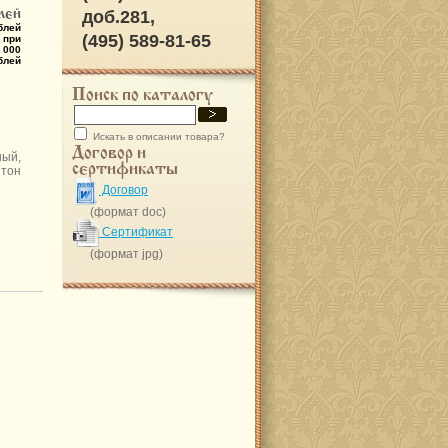
лей
доб.281,
блей
(495) 589-81-65
 при
 000
блей
Поиск по каталогу
Искать в описании товара?
Договор и
ый,
сертификаты
 тон
Договор
(формат doc)
Сертификат
(формат jpg)