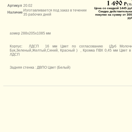
1 490
P
уб
Артикул
20.02
Цена со скидкой 1445 ру
Изготавливается под заказ в течении
Скидка действительна
Наличие
35 рабочих дней
покупке на сумму от 300
ру
азмер 288х205х1085 мм
Корпус: ЛДСП 16 мм Цвет по согласованию (Дуб Молочн
Бук,Зеленый,Желтый,Синий, Красный ) , Кромка ПВХ 0,45 мм Цвет в
ЛДСП
Задняя стенка : ДВПО Цвет (Белый)