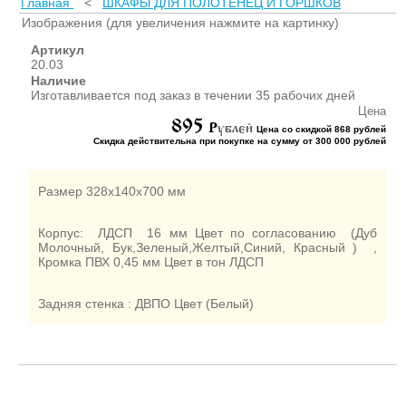
Главная
<
ШКАФЫ ДЛЯ ПОЛОТЕНЕЦ И ГОРШКОВ
ШКАФЫ ДЛЯ КАБИНЕТОВ
И ОФИСОВ (95)
Изображения (для увеличения нажмите на картинку)
СТОЛЫ ДЛЯ КАБИНЕТОВ И
Артикул
ОФИСОВ (59)
20.03
Наличие
КРОВАТИ ДЛЯ ДЕТСКОГО
Изготавливается под заказ в течении 35 рабочих дней
САДА (65)
Цена
895
МАТРАСЫ ДЛЯ ДЕТСКИХ
P
ублей
Цена со скидкой 868 рублей
КРОВАТЕЙ (6)
Скидка действительна при покупке на сумму от 300 000 рублей
СТОЛЫ ДЛЯ ДЕТСКОГО
САДА (65)
Размер 328х140х700 мм
СТУЛЬЯ И СКАМЕЙКИ ДЛЯ
ДЕТСКОГО САДА (34)
Корпус: ЛДСП 16 мм Цвет по согласованию (Дуб
ШКАФЫ В РАЗДЕВАЛКУ
Молочный, Бук,Зеленый,Желтый,Синий, Красный ) ,
Кромка ПВХ 0,45 мм Цвет в тон ЛДСП
ДЛЯ ДЕТСКОГО САДА (39)
ШКАФЫ ДЛЯ ПОЛОТЕНЕЦ
И ГОРШКОВ (32)
Задняя стенка : ДВПО Цвет (Белый)
СТЕЛЛАЖИ И СТЕНКИ
(43)
ИГРОВАЯ МЕБЕЛЬ (16)
УГОЛКИ ПРИРОДЫ ИЗО