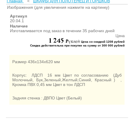
Главная
<
ШКАФЫ ДЛЯ ПОЛОТЕНЕЦ И ГОРШКОВ
ШКАФЫ ДЛЯ КАБИНЕТОВ
И ОФИСОВ (95)
Изображения (для увеличения нажмите на картинку)
СТОЛЫ ДЛЯ КАБИНЕТОВ И
Артикул
ОФИСОВ (59)
20.04.1
Наличие
КРОВАТИ ДЛЯ ДЕТСКОГО
Изготавливается под заказ в течении 35 рабочих дней
САДА (65)
Цена
1 245
МАТРАСЫ ДЛЯ ДЕТСКИХ
P
ублей
Цена со скидкой 1208 рублей
КРОВАТЕЙ (6)
Скидка действительна при покупке на сумму от 300 000 рублей
СТОЛЫ ДЛЯ ДЕТСКОГО
САДА (65)
Размер 436х134х620 мм
СТУЛЬЯ И СКАМЕЙКИ ДЛЯ
ДЕТСКОГО САДА (34)
Корпус: ЛДСП 16 мм Цвет по согласованию (Дуб
ШКАФЫ В РАЗДЕВАЛКУ
Молочный, Бук,Зеленый,Желтый,Синий, Красный ) ,
Кромка ПВХ 0,45 мм Цвет в тон ЛДСП
ДЛЯ ДЕТСКОГО САДА (39)
ШКАФЫ ДЛЯ ПОЛОТЕНЕЦ
И ГОРШКОВ (32)
Задняя стенка : ДВПО Цвет (Белый)
СТЕЛЛАЖИ И СТЕНКИ
(43)
ИГРОВАЯ МЕБЕЛЬ (16)
УГОЛКИ ПРИРОДЫ ИЗО