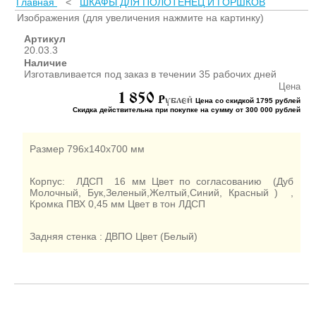
Главная
<
ШКАФЫ ДЛЯ ПОЛОТЕНЕЦ И ГОРШКОВ
ШКАФЫ ДЛЯ КАБИНЕТОВ
И ОФИСОВ (95)
Изображения (для увеличения нажмите на картинку)
СТОЛЫ ДЛЯ КАБИНЕТОВ И
Артикул
ОФИСОВ (59)
20.03.3
Наличие
КРОВАТИ ДЛЯ ДЕТСКОГО
Изготавливается под заказ в течении 35 рабочих дней
САДА (65)
Цена
1 850
МАТРАСЫ ДЛЯ ДЕТСКИХ
P
ублей
Цена со скидкой 1795 рублей
КРОВАТЕЙ (6)
Скидка действительна при покупке на сумму от 300 000 рублей
СТОЛЫ ДЛЯ ДЕТСКОГО
САДА (65)
Размер 796х140х700 мм
СТУЛЬЯ И СКАМЕЙКИ ДЛЯ
ДЕТСКОГО САДА (34)
Корпус: ЛДСП 16 мм Цвет по согласованию (Дуб
ШКАФЫ В РАЗДЕВАЛКУ
Молочный, Бук,Зеленый,Желтый,Синий, Красный ) ,
Кромка ПВХ 0,45 мм Цвет в тон ЛДСП
ДЛЯ ДЕТСКОГО САДА (39)
ШКАФЫ ДЛЯ ПОЛОТЕНЕЦ
И ГОРШКОВ (32)
Задняя стенка : ДВПО Цвет (Белый)
СТЕЛЛАЖИ И СТЕНКИ
(43)
ИГРОВАЯ МЕБЕЛЬ (16)
УГОЛКИ ПРИРОДЫ ИЗО