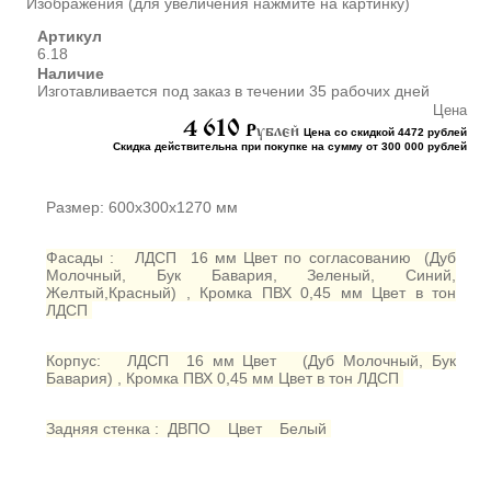
Изображения (для увеличения нажмите на картинку)
ШКАФЫ ДЛЯ КАБИНЕТОВ
И ОФИСОВ (95)
Артикул
6.18
СТОЛЫ ДЛЯ КАБИНЕТОВ И
Наличие
ОФИСОВ (59)
Изготавливается под заказ в течении 35 рабочих дней
КРОВАТИ ДЛЯ ДЕТСКОГО
Цена
САДА (65)
4 610
P
ублей
Цена со скидкой 4472 рублей
Скидка действительна при покупке на сумму от 300 000 рублей
МАТРАСЫ ДЛЯ ДЕТСКИХ
КРОВАТЕЙ (6)
СТОЛЫ ДЛЯ ДЕТСКОГО
Размер: 600х300х1270 мм
САДА (65)
СТУЛЬЯ И СКАМЕЙКИ ДЛЯ
Фасады : ЛДСП 16 мм Цвет по согласованию (Дуб
ДЕТСКОГО САДА (34)
Молочный, Бук Бавария, Зеленый, Синий,
Желтый,Красный) , Кромка ПВХ 0,45 мм Цвет в тон
ШКАФЫ В РАЗДЕВАЛКУ
ЛДСП
ДЛЯ ДЕТСКОГО САДА (39)
ШКАФЫ ДЛЯ ПОЛОТЕНЕЦ
Корпус: ЛДСП 16 мм Цвет (Дуб Молочный, Бук
И ГОРШКОВ (32)
Бавария) , Кромка ПВХ 0,45 мм Цвет в тон ЛДСП
СТЕЛЛАЖИ И СТЕНКИ
(43)
Задняя стенка : ДВПО Цвет Белый
ИГРОВАЯ МЕБЕЛЬ (16)
УГОЛКИ ПРИРОДЫ ИЗО