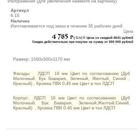
Изображения (для увеличения нажмите на картинку)
ШКАФЫ ДЛЯ КАБИНЕТОВ
И ОФИСОВ (95)
Артикул
6.15
СТОЛЫ ДЛЯ КАБИНЕТОВ И
Наличие
ОФИСОВ (59)
Изготавливается под заказ в течении 35 рабочих дней
КРОВАТИ ДЛЯ ДЕТСКОГО
Цена
САДА (65)
4 785
P
ублей
Цена со скидкой 4641 рублей
Скидка действительна при покупке на сумму от 300 000 рублей
МАТРАСЫ ДЛЯ ДЕТСКИХ
КРОВАТЕЙ (6)
СТОЛЫ ДЛЯ ДЕТСКОГО
Размер: 1500х300х1170 мм
САДА (65)
СТУЛЬЯ И СКАМЕЙКИ ДЛЯ
Фасады: ЛДСП 16 мм Цвет по согласованию (Дуб
ДЕТСКОГО САДА (34)
Молочный, Бук Бавария, Зеленый, Желтый, Синий ,
Красный) , Кромка ПВХ 0,45 мм Цвет в тон ЛДСП
ШКАФЫ В РАЗДЕВАЛКУ
ДЛЯ ДЕТСКОГО САДА (39)
Корпус: ЛДСП 16 мм Цвет по согласованию (Дуб
ШКАФЫ ДЛЯ ПОЛОТЕНЕЦ
Молочный, Бук Бавария, Зеленый,Желтый,Синий,
И ГОРШКОВ (32)
Красный) , Кромка ПВХ 0,45 мм Цвет в тон ЛДСП
СТЕЛЛАЖИ И СТЕНКИ
(43)
ИГРОВАЯ МЕБЕЛЬ (16)
УГОЛКИ ПРИРОДЫ ИЗО