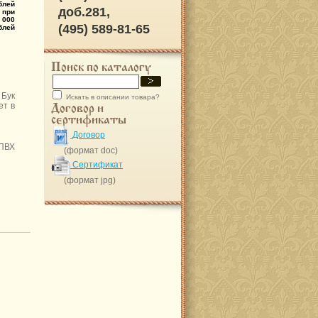
блей
доб.281,
 при
 000
(495) 589-81-65
блей
Поиск по каталогу
Бук
Искать в описании товара?
ет в
Договор и
сертификаты
Договор
 ПВХ
(формат doc)
Сертификат
(формат jpg)