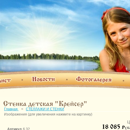
Фотогалерея
Новости
т
О н
Стенка детская "Крейсер"
Главная
<
СТЕЛЛАЖИ И СТЕНКИ
Изображения (для увеличения нажмите на картинку)
Ц
18 085
P
уб
Артикул
6.32