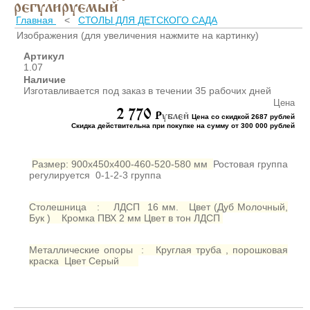
ШКАФЫ ДЛЯ КАБИНЕТОВ
регулируемый
И ОФИСОВ (95)
Главная
<
СТОЛЫ ДЛЯ ДЕТСКОГО САДА
СТОЛЫ ДЛЯ КАБИНЕТОВ И
Изображения (для увеличения нажмите на картинку)
ОФИСОВ (59)
Артикул
КРОВАТИ ДЛЯ ДЕТСКОГО
1.07
САДА (65)
Наличие
Изготавливается под заказ в течении 35 рабочих дней
МАТРАСЫ ДЛЯ ДЕТСКИХ
Цена
КРОВАТЕЙ (6)
2 770
P
ублей
Цена со скидкой 2687 рублей
СТОЛЫ ДЛЯ ДЕТСКОГО
Скидка действительна при покупке на сумму от 300 000 рублей
САДА (65)
СТУЛЬЯ И СКАМЕЙКИ ДЛЯ
Размер: 900х450х400-460-520-580 мм
Ростовая группа
ДЕТСКОГО САДА (34)
регулируется 0-1-2-3 группа
ШКАФЫ В РАЗДЕВАЛКУ
ДЛЯ ДЕТСКОГО САДА (39)
Столешница : ЛДСП 16 мм. Цвет (Дуб Молочный,
Бук ) Кромка ПВХ 2 мм Цвет в тон ЛДСП
ШКАФЫ ДЛЯ ПОЛОТЕНЕЦ
И ГОРШКОВ (32)
СТЕЛЛАЖИ И СТЕНКИ
Металлические опоры : Круглая труба , порошковая
краска Цвет Серый
(43)
ИГРОВАЯ МЕБЕЛЬ (16)
УГОЛКИ ПРИРОДЫ ИЗО