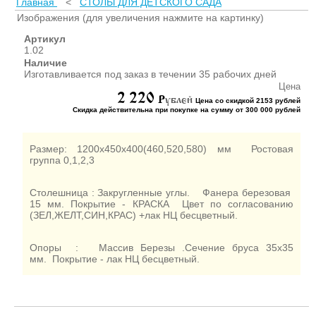
Главная
<
СТОЛЫ ДЛЯ ДЕТСКОГО САДА
ШКАФЫ ДЛЯ КАБИНЕТОВ
И ОФИСОВ (95)
Изображения (для увеличения нажмите на картинку)
СТОЛЫ ДЛЯ КАБИНЕТОВ И
Артикул
ОФИСОВ (59)
1.02
Наличие
КРОВАТИ ДЛЯ ДЕТСКОГО
Изготавливается под заказ в течении 35 рабочих дней
САДА (65)
Цена
2 220
МАТРАСЫ ДЛЯ ДЕТСКИХ
P
ублей
Цена со скидкой 2153 рублей
КРОВАТЕЙ (6)
Скидка действительна при покупке на сумму от 300 000 рублей
СТОЛЫ ДЛЯ ДЕТСКОГО
САДА (65)
Размер: 1200х450х400(460,520,580) мм Ростовая
СТУЛЬЯ И СКАМЕЙКИ ДЛЯ
группа 0,1,2,3
ДЕТСКОГО САДА (34)
ШКАФЫ В РАЗДЕВАЛКУ
Столешница : Закругленные углы. Фанера березовая
15 мм. Покрытие - КРАСКА Цвет по согласованию
ДЛЯ ДЕТСКОГО САДА (39)
(ЗЕЛ,ЖЕЛТ,СИН,КРАС) +лак НЦ бесцветный.
ШКАФЫ ДЛЯ ПОЛОТЕНЕЦ
И ГОРШКОВ (32)
Опоры : Массив Березы .Сечение бруса 35х35
СТЕЛЛАЖИ И СТЕНКИ
мм.
Покрытие - лак НЦ бесцветный.
(43)
ИГРОВАЯ МЕБЕЛЬ (16)
УГОЛКИ ПРИРОДЫ ИЗО