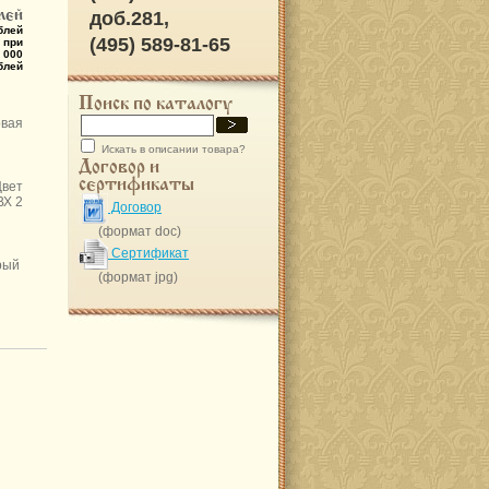
лей
доб.281,
блей
(495) 589-81-65
 при
 000
блей
Поиск по каталогу
овая
Искать в описании товара?
Договор и
сертификаты
ет
Х 2
Договор
(формат doc)
Сертификат
ерый
(формат jpg)