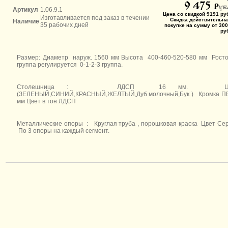
9 475
P
уб
Артикул
1.06.9.1
Цена со скидкой 9191 ру
Изготавливается под заказ в течении
Скидка действительна
Наличие
35 рабочих дней
покупке на сумму от 300
ру
Размер: Диаметр наруж. 1560 мм Высота 400-460-520-580 мм
Рост
группа регулируется 0-1-2-3 группа.
Столешница : ЛДСП 16 мм. Цв
(ЗЕЛЕНЫЙ,СИНИЙ,КРАСНЫЙ,ЖЕЛТЫЙ,Дуб молочный,Бук ) Кромка ПВ
мм Цвет в тон ЛДСП
Металлические опоры : Круглая труба , порошковая краска Цвет С
По 3 опоры на каждый сегмент.