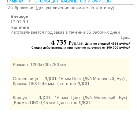
Главная
<
СТОЛЫ ДЛЯ КАБИНЕТОВ И ОФИСОВ
ШКАФЫ ДЛЯ КАБИНЕТОВ
И ОФИСОВ (95)
Изображения (для увеличения нажмите на картинку)
СТОЛЫ ДЛЯ КАБИНЕТОВ И
Артикул
ОФИСОВ (59)
17.01.9.1
Наличие
КРОВАТИ ДЛЯ ДЕТСКОГО
Изготавливается под заказ в течении 35 рабочих дней
САДА (65)
Цена
4 735
МАТРАСЫ ДЛЯ ДЕТСКИХ
P
ублей
Цена со скидкой 4593 рублей
КРОВАТЕЙ (6)
Скидка действительна при покупке на сумму от 300 000 рублей
СТОЛЫ ДЛЯ ДЕТСКОГО
САДА (65)
Размер: 1200х700х750 мм
СТУЛЬЯ И СКАМЕЙКИ ДЛЯ
ДЕТСКОГО САДА (34)
Столешница : ЛДСП 16 мм Цвет (Дуб Молочный, Бук) ,
ШКАФЫ В РАЗДЕВАЛКУ
Кромка ПВХ 0,45 мм Цвет в тон ЛДСП
ДЛЯ ДЕТСКОГО САДА (39)
ШКАФЫ ДЛЯ ПОЛОТЕНЕЦ
Корпус : ЛДСП 16 мм Цвет (Дуб Молочный, Бук)
И ГОРШКОВ (32)
,Кромка ПВХ 0,45 мм Цвет в тон ЛДСП
СТЕЛЛАЖИ И СТЕНКИ
(43)
ИГРОВАЯ МЕБЕЛЬ (16)
УГОЛКИ ПРИРОДЫ ИЗО