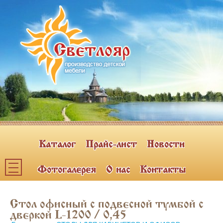
Каталог
Прайс-лист
Новости
Фотогалерея
О нас
Контакты
Каталог мебели
Стол офисный с подвесной тумбой с
ПОЛКИ НАВЕСНЫЕ (2)
дверкой L-1200 / 0,45