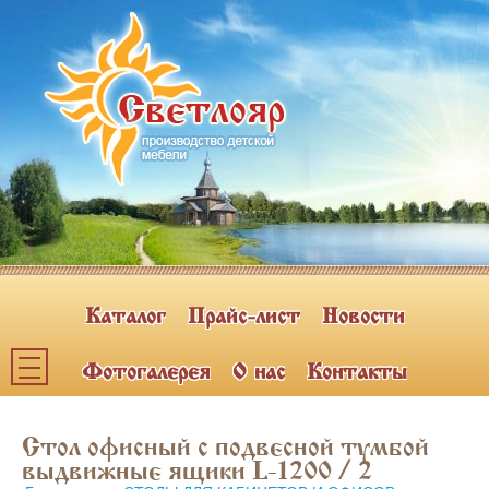
Каталог
Прайс-лист
Новости
Фотогалерея
О нас
Контакты
Каталог мебели
Стол офисный с подвесной тумбой
ПОЛКИ НАВЕСНЫЕ (2)
выдвижные ящики L-1200 / 2