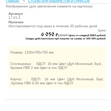
Главная
<
СТОЛЫ ДЛЯ КАБИНЕТОВ И ОФИСОВ
ШКАФЫ ДЛЯ КАБИНЕТОВ
И ОФИСОВ (95)
Изображения (для увеличения нажмите на картинку)
СТОЛЫ ДЛЯ КАБИНЕТОВ И
Артикул
ОФИСОВ (59)
17.01.3
Наличие
КРОВАТИ ДЛЯ ДЕТСКОГО
Изготавливается под заказ в течении 35 рабочих дней
САДА (65)
Цена
6 050
МАТРАСЫ ДЛЯ ДЕТСКИХ
P
ублей
Цена со скидкой 5869 рублей
КРОВАТЕЙ (6)
Скидка действительна при покупке на сумму от 300 000 рублей
СТОЛЫ ДЛЯ ДЕТСКОГО
САДА (65)
Размер: 1200х700х750 мм
СТУЛЬЯ И СКАМЕЙКИ ДЛЯ
ДЕТСКОГО САДА (34)
Столешница : ЛДСП 16 мм Цвет (Дуб Молочный, Бук) ,
ШКАФЫ В РАЗДЕВАЛКУ
Кромка ПВХ 2 мм Цвет в тон ЛДСП
ДЛЯ ДЕТСКОГО САДА (39)
ШКАФЫ ДЛЯ ПОЛОТЕНЕЦ
Корпус : ЛДСП 16 мм Цвет (Дуб Молочный, Бук)
И ГОРШКОВ (32)
,Кромка ПВХ 0,45 мм Цвет в тон ЛДСП
СТЕЛЛАЖИ И СТЕНКИ
(43)
ИГРОВАЯ МЕБЕЛЬ (16)
УГОЛКИ ПРИРОДЫ ИЗО