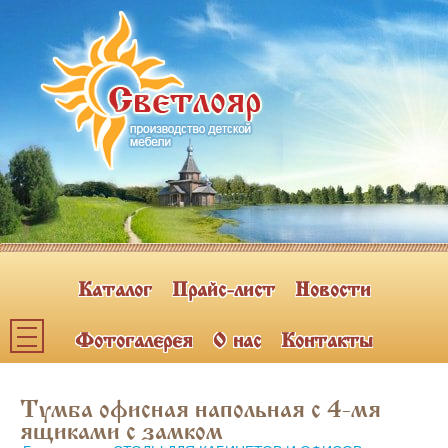
Каталог
Прайс-лист
Новости
Фотогалерея
О нас
Контакты
Каталог мебели
Тумба офисная напольная с 4-мя
ПОЛКИ НАВЕСНЫЕ (2)
ящиками с замком