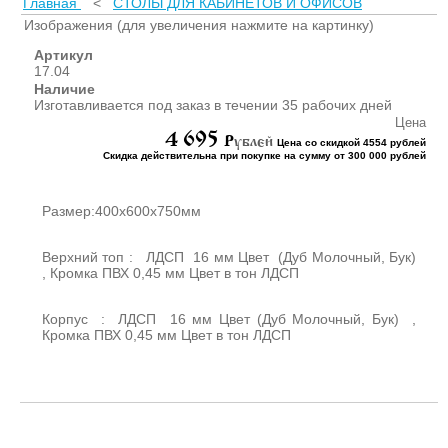
Главная
<
СТОЛЫ ДЛЯ КАБИНЕТОВ И ОФИСОВ
ШКАФЫ ДЛЯ КАБИНЕТОВ
И ОФИСОВ (95)
Изображения (для увеличения нажмите на картинку)
СТОЛЫ ДЛЯ КАБИНЕТОВ И
Артикул
ОФИСОВ (59)
17.04
Наличие
КРОВАТИ ДЛЯ ДЕТСКОГО
Изготавливается под заказ в течении 35 рабочих дней
САДА (65)
Цена
4 695
МАТРАСЫ ДЛЯ ДЕТСКИХ
P
ублей
Цена со скидкой 4554 рублей
КРОВАТЕЙ (6)
Скидка действительна при покупке на сумму от 300 000 рублей
СТОЛЫ ДЛЯ ДЕТСКОГО
САДА (65)
Размер:400х600х750мм
СТУЛЬЯ И СКАМЕЙКИ ДЛЯ
ДЕТСКОГО САДА (34)
Верхний топ : ЛДСП 16 мм Цвет (Дуб Молочный, Бук)
ШКАФЫ В РАЗДЕВАЛКУ
, Кромка ПВХ 0,45 мм Цвет в тон ЛДСП
ДЛЯ ДЕТСКОГО САДА (39)
ШКАФЫ ДЛЯ ПОЛОТЕНЕЦ
Корпус : ЛДСП 16 мм Цвет (Дуб Молочный, Бук) ,
И ГОРШКОВ (32)
Кромка ПВХ 0,45 мм Цвет в тон ЛДСП
СТЕЛЛАЖИ И СТЕНКИ
(43)
ИГРОВАЯ МЕБЕЛЬ (16)
УГОЛКИ ПРИРОДЫ ИЗО