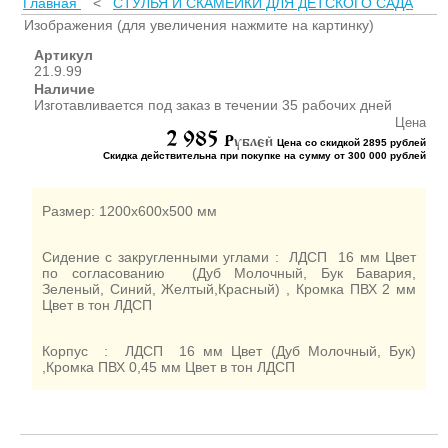
Главная
<
СТУЛЬЯ И СКАМЕЙКИ ДЛЯ ДЕТСКОГО САДА
ШКАФЫ ДЛЯ КАБИНЕТОВ
И ОФИСОВ (95)
Изображения (для увеличения нажмите на картинку)
СТОЛЫ ДЛЯ КАБИНЕТОВ И
Артикул
ОФИСОВ (59)
21.9.99
Наличие
КРОВАТИ ДЛЯ ДЕТСКОГО
Изготавливается под заказ в течении 35 рабочих дней
САДА (65)
Цена
2 985
МАТРАСЫ ДЛЯ ДЕТСКИХ
P
ублей
Цена со скидкой 2895 рублей
КРОВАТЕЙ (6)
Скидка действительна при покупке на сумму от 300 000 рублей
СТОЛЫ ДЛЯ ДЕТСКОГО
САДА (65)
Размер: 1200х600х500 мм
СТУЛЬЯ И СКАМЕЙКИ ДЛЯ
ДЕТСКОГО САДА (34)
Сидение с закругленными углами : ЛДСП 16 мм Цвет
ШКАФЫ В РАЗДЕВАЛКУ
по согласованию (Дуб Молочный, Бук Бавария,
Зеленый, Синий, Желтый,Красный) , Кромка ПВХ 2 мм
ДЛЯ ДЕТСКОГО САДА (39)
Цвет в тон ЛДСП
ШКАФЫ ДЛЯ ПОЛОТЕНЕЦ
И ГОРШКОВ (32)
Корпус : ЛДСП 16 мм Цвет (Дуб Молочный, Бук)
СТЕЛЛАЖИ И СТЕНКИ
,Кромка ПВХ 0,45 мм Цвет в тон ЛДСП
(43)
ИГРОВАЯ МЕБЕЛЬ (16)
УГОЛКИ ПРИРОДЫ ИЗО