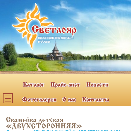
Каталог
Прайс-лист
Новости
Фотогалерея
О нас
Контакты
Каталог мебели
Скамейка детская
ПОЛКИ НАВЕСНЫЕ (2)
«ДВУХСТОРОННЯЯ»