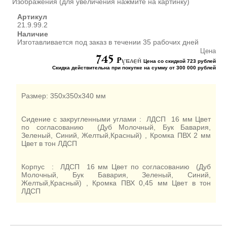
Изображения (для увеличения нажмите на картинку)
ШКАФЫ ДЛЯ КАБИНЕТОВ
И ОФИСОВ (95)
Артикул
21.9.99.2
СТОЛЫ ДЛЯ КАБИНЕТОВ И
Наличие
ОФИСОВ (59)
Изготавливается под заказ в течении 35 рабочих дней
КРОВАТИ ДЛЯ ДЕТСКОГО
Цена
САДА (65)
745
P
ублей
Цена со скидкой 723 рублей
Скидка действительна при покупке на сумму от 300 000 рублей
МАТРАСЫ ДЛЯ ДЕТСКИХ
КРОВАТЕЙ (6)
СТОЛЫ ДЛЯ ДЕТСКОГО
Размер: 350х350х340 мм
САДА (65)
СТУЛЬЯ И СКАМЕЙКИ ДЛЯ
Сидение с закругленными углами : ЛДСП 16 мм Цвет
ДЕТСКОГО САДА (34)
по согласованию (Дуб Молочный, Бук Бавария,
Зеленый, Синий, Желтый,Красный) , Кромка ПВХ 2 мм
ШКАФЫ В РАЗДЕВАЛКУ
Цвет в тон ЛДСП
ДЛЯ ДЕТСКОГО САДА (39)
ШКАФЫ ДЛЯ ПОЛОТЕНЕЦ
Корпус : ЛДСП 16 мм Цвет по согласованию (Дуб
И ГОРШКОВ (32)
Молочный, Бук Бавария, Зеленый, Синий,
СТЕЛЛАЖИ И СТЕНКИ
Желтый,Красный) , Кромка ПВХ 0,45 мм Цвет в тон
ЛДСП
(43)
ИГРОВАЯ МЕБЕЛЬ (16)
УГОЛКИ ПРИРОДЫ ИЗО