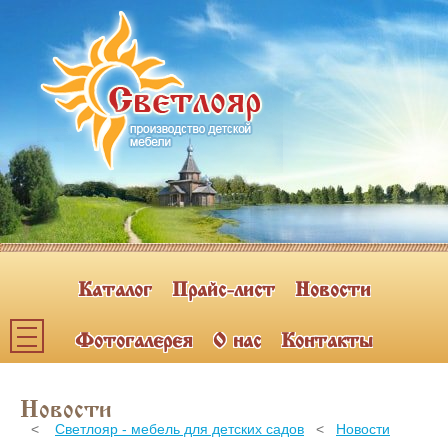
Каталог
Прайс-лист
Новости
Фотогалерея
О нас
Контакты
Каталог мебели
Новости
ПОЛКИ НАВЕСНЫЕ (2)
<
Светлояр - мебель для детских садов
<
Новости