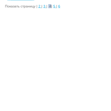
СПОРТ (10)
Показать страницу |
2
|
3
|
4
|
5
|
6
КУХОННАЯ МЕБЕЛЬ (10)
МЯГКАЯ МЕБЕЛЬ (3)
ПАРТЫ ШКОЛЬНЫЕ (36)
СТУЛЬЯ ШКОЛЬНЫЕ (6)
МЕБЕЛЬ ДЛЯ РАЗДЕВАЛОК
(1)
МЕБЕЛЬ ДЛЯ СТОЛОВЫХ
(5)
МЕБЕЛЬ ДЛЯ СПЕЦ
КАБИНЕТОВ (16)
МЕБЕЛЬ ДЛЯ
БИБЛИОТЕКИ (8)