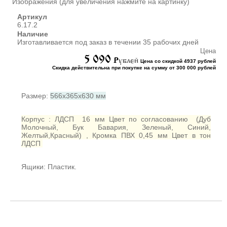
Изображения (для увеличения нажмите на картинку)
ШКАФЫ ДЛЯ КАБИНЕТОВ
И ОФИСОВ (95)
Артикул
6.17.2
СТОЛЫ ДЛЯ КАБИНЕТОВ И
Наличие
ОФИСОВ (59)
Изготавливается под заказ в течении 35 рабочих дней
КРОВАТИ ДЛЯ ДЕТСКОГО
Цена
САДА (65)
5 090
P
ублей
Цена со скидкой 4937 рублей
Скидка действительна при покупке на сумму от 300 000 рублей
МАТРАСЫ ДЛЯ ДЕТСКИХ
КРОВАТЕЙ (6)
СТОЛЫ ДЛЯ ДЕТСКОГО
Размер:
566х365х630 мм
САДА (65)
СТУЛЬЯ И СКАМЕЙКИ ДЛЯ
Корпус :
ЛДСП 16 мм Цвет по согласованию (Дуб
ДЕТСКОГО САДА (34)
Молочный, Бук Бавария, Зеленый, Синий,
Желтый,Красный) , Кромка ПВХ 0,45 мм Цвет в тон
ШКАФЫ В РАЗДЕВАЛКУ
ЛДСП
ДЛЯ ДЕТСКОГО САДА (39)
ШКАФЫ ДЛЯ ПОЛОТЕНЕЦ
Ящики: Пластик.
И ГОРШКОВ (32)
СТЕЛЛАЖИ И СТЕНКИ
(43)
ИГРОВАЯ МЕБЕЛЬ (16)
УГОЛКИ ПРИРОДЫ ИЗО