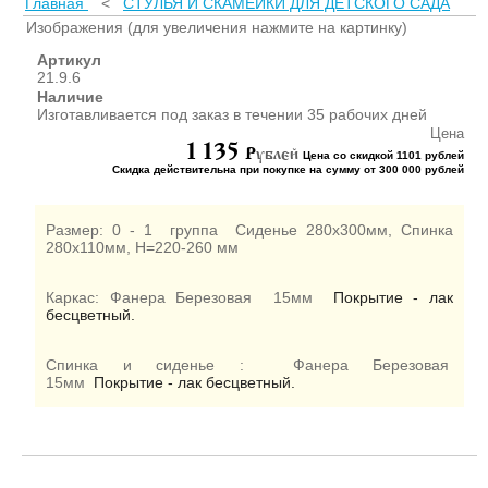
Главная
<
СТУЛЬЯ И СКАМЕЙКИ ДЛЯ ДЕТСКОГО САДА
ШКАФЫ ДЛЯ КАБИНЕТОВ
И ОФИСОВ (95)
Изображения (для увеличения нажмите на картинку)
СТОЛЫ ДЛЯ КАБИНЕТОВ И
Артикул
ОФИСОВ (59)
21.9.6
Наличие
КРОВАТИ ДЛЯ ДЕТСКОГО
Изготавливается под заказ в течении 35 рабочих дней
САДА (65)
Цена
1 135
МАТРАСЫ ДЛЯ ДЕТСКИХ
P
ублей
Цена со скидкой 1101 рублей
КРОВАТЕЙ (6)
Скидка действительна при покупке на сумму от 300 000 рублей
СТОЛЫ ДЛЯ ДЕТСКОГО
САДА (65)
Размер: 0 - 1 группа
Сиденье 280х300мм, Спинка
СТУЛЬЯ И СКАМЕЙКИ ДЛЯ
280х110мм, Н=220-260 мм
ДЕТСКОГО САДА (34)
ШКАФЫ В РАЗДЕВАЛКУ
Каркас: Фанера Березовая 15мм
Покрытие - лак
бесцветный.
ДЛЯ ДЕТСКОГО САДА (39)
ШКАФЫ ДЛЯ ПОЛОТЕНЕЦ
И ГОРШКОВ (32)
Спинка и сиденье : Фанера Березовая
15мм
Покрытие - лак бесцветный.
СТЕЛЛАЖИ И СТЕНКИ
(43)
ИГРОВАЯ МЕБЕЛЬ (16)
УГОЛКИ ПРИРОДЫ ИЗО