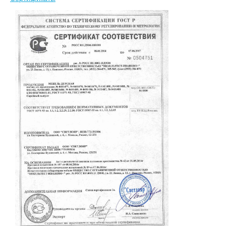
ШКАФЫ ДЛЯ КАБИНЕТОВ
И ОФИСОВ (95)
СТОЛЫ ДЛЯ КАБИНЕТОВ И
ОФИСОВ (59)
КРОВАТИ ДЛЯ ДЕТСКОГО
САДА (65)
МАТРАСЫ ДЛЯ ДЕТСКИХ
КРОВАТЕЙ (6)
СТОЛЫ ДЛЯ ДЕТСКОГО
САДА (65)
СТУЛЬЯ И СКАМЕЙКИ ДЛЯ
ДЕТСКОГО САДА (34)
ШКАФЫ В РАЗДЕВАЛКУ
ДЛЯ ДЕТСКОГО САДА (39)
ШКАФЫ ДЛЯ ПОЛОТЕНЕЦ
И ГОРШКОВ (32)
СТЕЛЛАЖИ И СТЕНКИ
(43)
ИГРОВАЯ МЕБЕЛЬ (16)
УГОЛКИ ПРИРОДЫ ИЗО