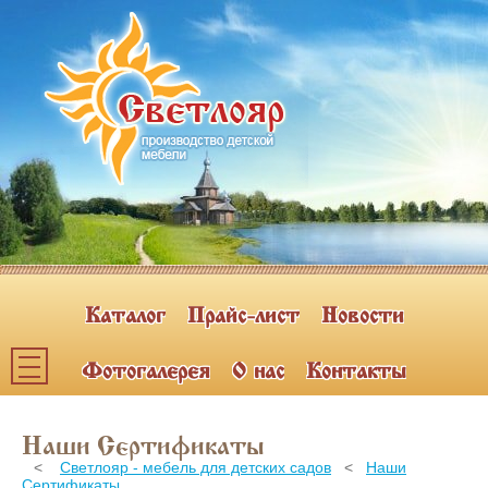
Каталог
Прайс-лист
Новости
Фотогалерея
О нас
Контакты
Каталог мебели
Наши Сертификаты
ПОЛКИ НАВЕСНЫЕ (2)
<
Светлояр - мебель для детских садов
<
Наши
Сертификаты